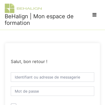
Aller
au
contenu
BeHalign | Mon espace de
Main
formation
Menu
Salut, bon retour !